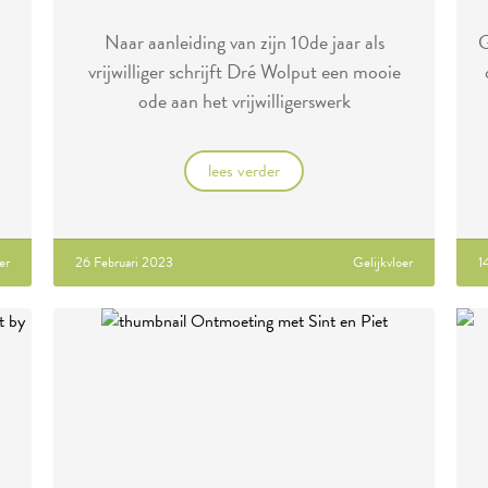
Naar aanleiding van zijn 10de jaar als
G
vrijwilliger schrijft Dré Wolput een mooie
ode aan het vrijwilligerswerk
lees verder
er
26 Februari 2023
Gelijkvloer
1