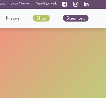
tact
Leren / Werken
Vrijwilligerswerk
Nieuws
Shop
Steun ons