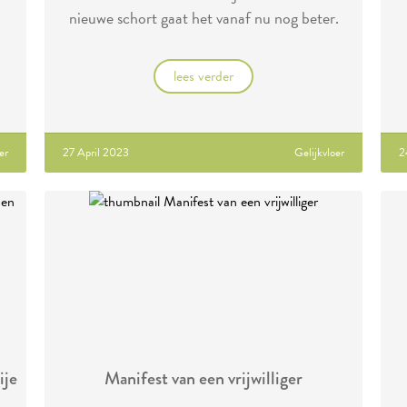
nieuwe schort gaat het vanaf nu nog beter.
lees verder
er
27 April 2023
Gelijkvloer
2
ije
Manifest van een vrijwilliger