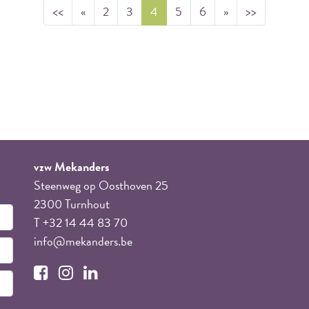
<<
«
2
3
4
5
6
»
>>
vzw Mekanders
Steenweg op Oosthoven 25
2300 Turnhout
T +32 14 44 83 70
info@mekanders.be