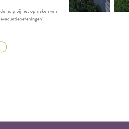
de hulp bij het opmaken van
e evacuatieoefeningen!
t