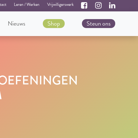
tact
Leren / Werken
Vrijwilligerswerk
Nieuws
Shop
Steun ons
EOEFENINGEN
M