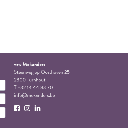
vzw Mekanders
Steenweg op Oosthoven 25
2300 Turnhout
T +32 14 44 83 70
info@mekanders.be