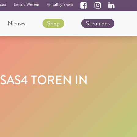
tact
Leren / Werken
Vrijwilligerswerk
Nieuws
Shop
Steun ons
SAS4 TOREN IN