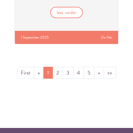
lees verder
1 September 2025
De Hei
First
«
1
2
3
4
5
»
>>