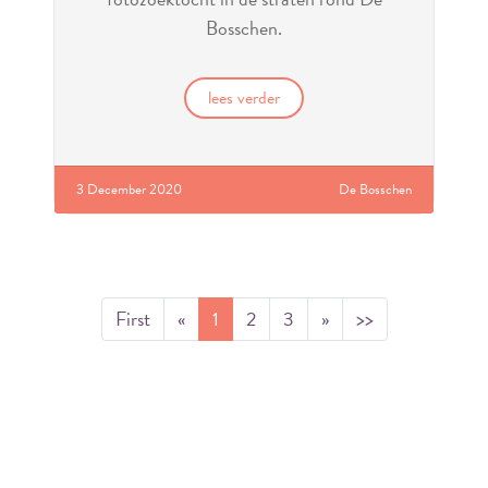
Bosschen.
lees verder
3 December 2020
De Bosschen
First
«
1
2
3
»
>>