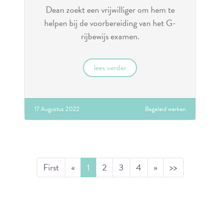
Dean zoekt een vrijwilliger om hem te
helpen bij de voorbereiding van het G-
rijbewijs examen.
lees verder
17 Augustus 2022
Begeleid werken
First
«
1
2
3
4
»
>>